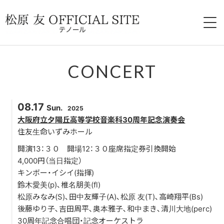
HOME
CONCERT
PROFILE
08.17
Sun.
2025
CONCERT
大阪府立夕陽丘高等学校音楽科30周年記念演奏会
住友生命いずみホール
PAST CONCERT
開演13：３０ 開場12：３０座席指定券引換開始
4,000円（当日指定）
TICKET
キンボー・イシイ(指揮)
鈴木愛美(p)､椎名朋美(fl)
Schubert Der Weg Zum 2028
松原みなみ(S)､田中友輝子(A)､松原 友(T)､高崎翔平(Bs)
後藤ゆり子､吉田周平､奥本雅子､和中まき､清川大地(perc)
LESSON
30周年記念合唱団・記念オーケストラ